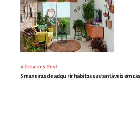
Navegação
Previous Post
5 maneiras de adquirir hábitos sustentáveis em ca
de
Post