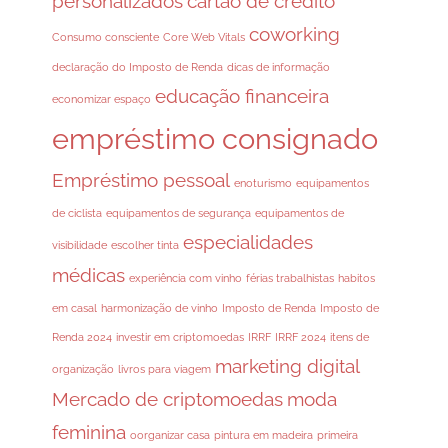
personalizados
cartão de crédito
coworking
Consumo consciente
Core Web Vitals
declaração do Imposto de Renda
dicas de informação
educação financeira
economizar espaço
empréstimo consignado
Empréstimo pessoal
enoturismo
equipamentos
de ciclista
equipamentos de segurança
equipamentos de
especialidades
visibilidade
escolher tinta
médicas
experiência com vinho
férias trabalhistas
habitos
em casal
harmonização de vinho
Imposto de Renda
Imposto de
Renda 2024
investir em criptomoedas
IRRF
IRRF 2024
itens de
marketing digital
organização
livros para viagem
Mercado de criptomoedas
moda
feminina
oorganizar casa
pintura em madeira
primeira