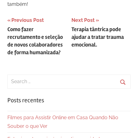
também!
Navegação
Previous Post
Next Post
Como fazer
Terapia tântrica pode
de
recrutamento e seleção
ajudar a tratar trauma
Post
de novos colaboradores
emocional.
de forma humanizada?
Search
for:
Searc
Posts recentes
Filmes para Assistir Online em Casa Quando Não
Souber o que Ver