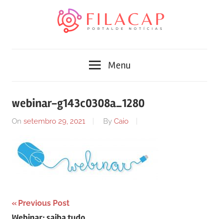
Skip
to
content
Blog
Portal
de
Menu
conteúdo
de
atualizado
diariamente
notícias
webinar-g143c0308a_1280
com
FilaCap
informações
On
setembro 29, 2021
By
Caio
relevantes.
Navegação
Previous Post
Webinar: saiba tudo