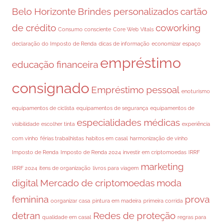
Belo Horizonte
Brindes personalizados
cartão
de crédito
coworking
Consumo consciente
Core Web Vitals
declaração do Imposto de Renda
dicas de informação
economizar espaço
empréstimo
educação financeira
consignado
Empréstimo pessoal
enoturismo
equipamentos de ciclista
equipamentos de segurança
equipamentos de
especialidades médicas
visibilidade
escolher tinta
experiência
com vinho
férias trabalhistas
habitos em casal
harmonização de vinho
Imposto de Renda
Imposto de Renda 2024
investir em criptomoedas
IRRF
marketing
IRRF 2024
itens de organização
livros para viagem
digital
Mercado de criptomoedas
moda
feminina
prova
oorganizar casa
pintura em madeira
primeira corrida
detran
Redes de proteção
qualidade em casal
regras para