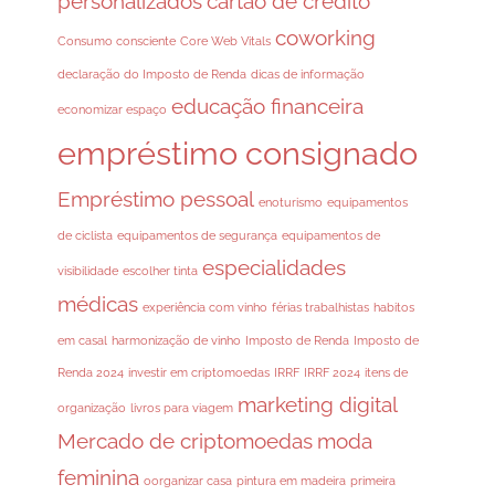
personalizados
cartão de crédito
coworking
Consumo consciente
Core Web Vitals
declaração do Imposto de Renda
dicas de informação
educação financeira
economizar espaço
empréstimo consignado
Empréstimo pessoal
enoturismo
equipamentos
de ciclista
equipamentos de segurança
equipamentos de
especialidades
visibilidade
escolher tinta
médicas
experiência com vinho
férias trabalhistas
habitos
em casal
harmonização de vinho
Imposto de Renda
Imposto de
Renda 2024
investir em criptomoedas
IRRF
IRRF 2024
itens de
marketing digital
organização
livros para viagem
Mercado de criptomoedas
moda
feminina
oorganizar casa
pintura em madeira
primeira