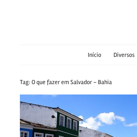
Skip
to
content
Blog
Portal
de
conteúdo
Início
Diversos
de
atualizado
diariamente
notícias
com
Tag:
O que fazer em Salvador – Bahia
informações
relevantes.
FilaCap