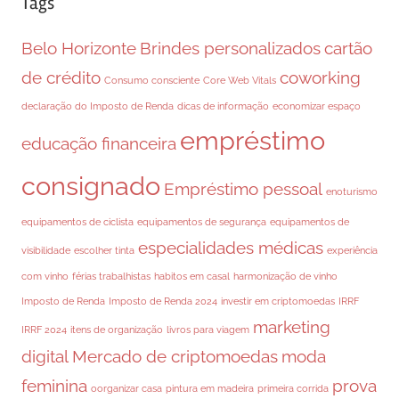
Tags
Belo Horizonte
Brindes personalizados
cartão
de crédito
coworking
Consumo consciente
Core Web Vitals
declaração do Imposto de Renda
dicas de informação
economizar espaço
empréstimo
educação financeira
consignado
Empréstimo pessoal
enoturismo
equipamentos de ciclista
equipamentos de segurança
equipamentos de
especialidades médicas
visibilidade
escolher tinta
experiência
com vinho
férias trabalhistas
habitos em casal
harmonização de vinho
Imposto de Renda
Imposto de Renda 2024
investir em criptomoedas
IRRF
marketing
IRRF 2024
itens de organização
livros para viagem
digital
Mercado de criptomoedas
moda
feminina
prova
oorganizar casa
pintura em madeira
primeira corrida