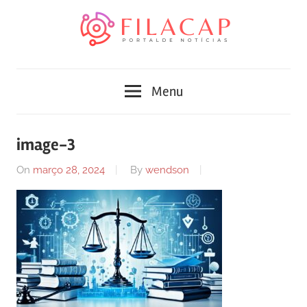
Skip
to
content
Blog
Portal
de
Menu
conteúdo
de
atualizado
diariamente
notícias
image-3
com
FilaCap
informações
On
março 28, 2024
By
wendson
relevantes.