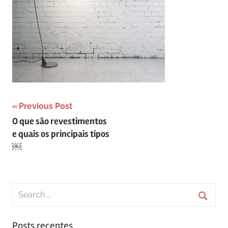
Navegação
Previous Post
O que são revestimentos
de
e quais os principais tipos
Post
￼
Search
for:
Searc
Posts recentes