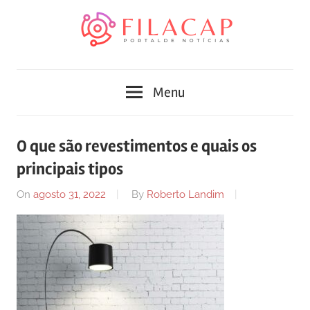
Skip
to
content
Blog
Portal
de
Menu
conteúdo
de
atualizado
diariamente
notícias
O que são revestimentos e quais os
com
principais tipos
FilaCap
informações
relevantes.
On
agosto 31, 2022
By
Roberto Landim