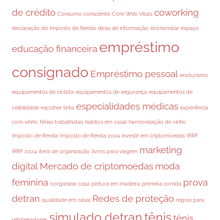
de crédito
coworking
Consumo consciente
Core Web Vitals
declaração do Imposto de Renda
dicas de informação
economizar espaço
empréstimo
educação financeira
consignado
Empréstimo pessoal
enoturismo
equipamentos de ciclista
equipamentos de segurança
equipamentos de
especialidades médicas
visibilidade
escolher tinta
experiência
com vinho
férias trabalhistas
habitos em casal
harmonização de vinho
Imposto de Renda
Imposto de Renda 2024
investir em criptomoedas
IRRF
marketing
IRRF 2024
itens de organização
livros para viagem
digital
Mercado de criptomoedas
moda
feminina
prova
oorganizar casa
pintura em madeira
primeira corrida
detran
Redes de proteção
qualidade em casal
regras para
simulado detran
tênis
tênis
refrigeradores