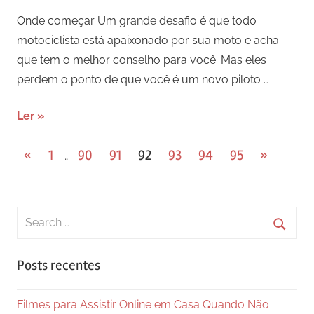
Onde começar Um grande desafio é que todo
motociclista está apaixonado por sua moto e acha
que tem o melhor conselho para você. Mas eles
perdem o ponto de que você é um novo piloto …
Ler
Paginação
Previous
Next
«
1
90
91
92
93
94
95
»
…
Posts
Posts
de
posts
Search
for:
Searc
Posts recentes
Filmes para Assistir Online em Casa Quando Não