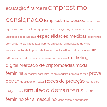
empréstimo
educação financeira
consignado
Empréstimo pessoal
enoturismo
equipamentos de ciclista
equipamentos de segurança
equipamentos de
especialidades médicas
visibilidade
escolher tinta
experiência
com vinho
férias trabalhistas
habitos em casal
harmonização de vinho
Imposto de Renda
Imposto de Renda 2024
investir em criptomoedas
IRRF
marketing
IRRF 2024
itens de organização
livros para viagem
digital
Mercado de criptomoedas
moda
feminina
prova
oorganizar casa
pintura em madeira
primeira corrida
detran
Redes de proteção
qualidade em casal
regras para
simulado detran
tênis
tênis
refrigeradores
feminino
tênis masculino
Vinho
Vinho e enoturismo