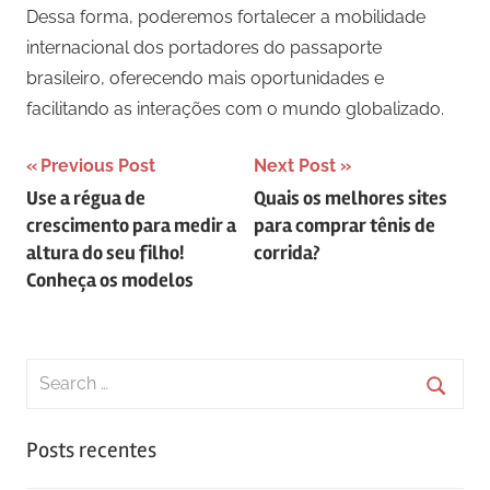
Dessa forma, poderemos fortalecer a mobilidade
internacional dos portadores do passaporte
brasileiro, oferecendo mais oportunidades e
facilitando as interações com o mundo globalizado.
Navegação
Previous Post
Next Post
Use a régua de
Quais os melhores sites
de
crescimento para medir a
para comprar tênis de
Post
altura do seu filho!
corrida?
Conheça os modelos
Search
for:
Searc
Posts recentes