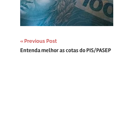
Navegação
Previous Post
Entenda melhor as cotas do PIS/PASEP
de
Post