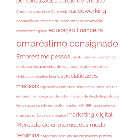
personalizados
cartão de crédito
coworking
Consumo consciente
Core Web Vitals
declaração do Imposto de Renda
dicas de informação
educação financeira
economizar espaço
empréstimo consignado
Empréstimo pessoal
enoturismo
equipamentos
de ciclista
equipamentos de segurança
equipamentos de
especialidades
visibilidade
escolher tinta
médicas
experiência com vinho
férias trabalhistas
habitos
em casal
harmonização de vinho
Imposto de Renda
Imposto de
Renda 2024
investir em criptomoedas
IRRF
IRRF 2024
itens de
marketing digital
organização
livros para viagem
Mercado de criptomoedas
moda
feminina
oorganizar casa
pintura em madeira
primeira