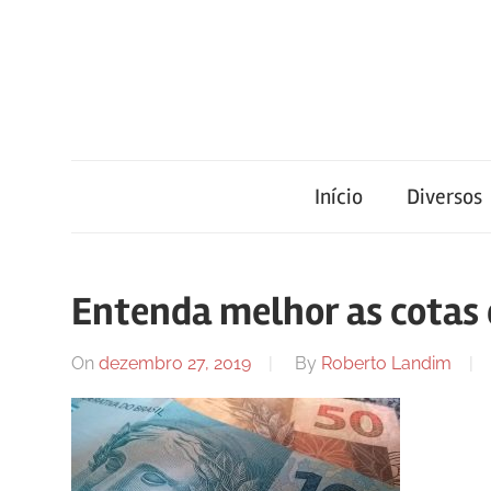
Skip
to
content
Blog
Portal
de
conteúdo
Início
Diversos
de
atualizado
diariamente
notícias
com
Entenda melhor as cotas
informações
relevantes.
FilaCap
On
dezembro 27, 2019
By
Roberto Landim