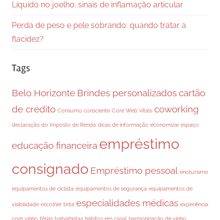
Líquido no joelho: sinais de inflamação articular
Perda de peso e pele sobrando: quando tratar a
flacidez?
Tags
Belo Horizonte
Brindes personalizados
cartão
de crédito
coworking
Consumo consciente
Core Web Vitals
declaração do Imposto de Renda
dicas de informação
economizar espaço
empréstimo
educação financeira
consignado
Empréstimo pessoal
enoturismo
equipamentos de ciclista
equipamentos de segurança
equipamentos de
especialidades médicas
visibilidade
escolher tinta
experiência
com vinho
férias trabalhistas
habitos em casal
harmonização de vinho