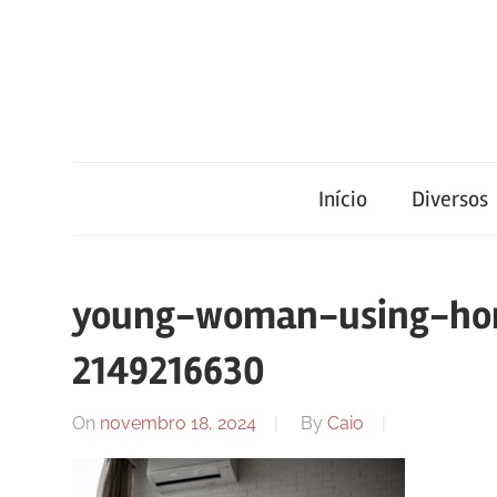
Skip
to
content
Blog
Portal
de
conteúdo
Início
Diversos
de
atualizado
diariamente
notícias
com
young-woman-using-ho
informações
relevantes.
2149216630
FilaCap
On
novembro 18, 2024
By
Caio