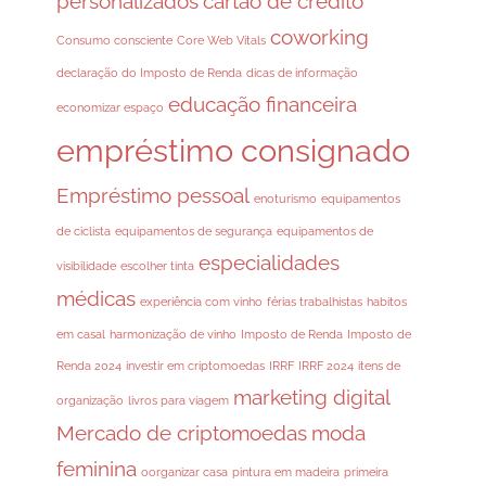
personalizados
cartão de crédito
coworking
Consumo consciente
Core Web Vitals
declaração do Imposto de Renda
dicas de informação
educação financeira
economizar espaço
empréstimo consignado
Empréstimo pessoal
enoturismo
equipamentos
de ciclista
equipamentos de segurança
equipamentos de
especialidades
visibilidade
escolher tinta
médicas
experiência com vinho
férias trabalhistas
habitos
em casal
harmonização de vinho
Imposto de Renda
Imposto de
Renda 2024
investir em criptomoedas
IRRF
IRRF 2024
itens de
marketing digital
organização
livros para viagem
Mercado de criptomoedas
moda
feminina
oorganizar casa
pintura em madeira
primeira