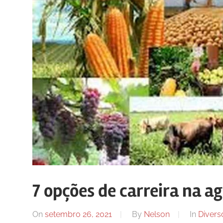
7 opções de carreira na a
On
setembro 26, 2021
By
Nelson
In
Divers