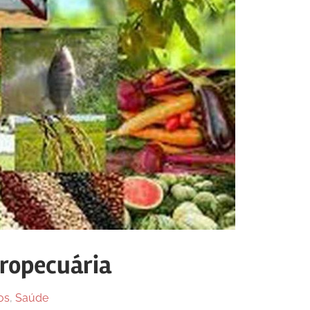
gropecuária
os
,
Saúde