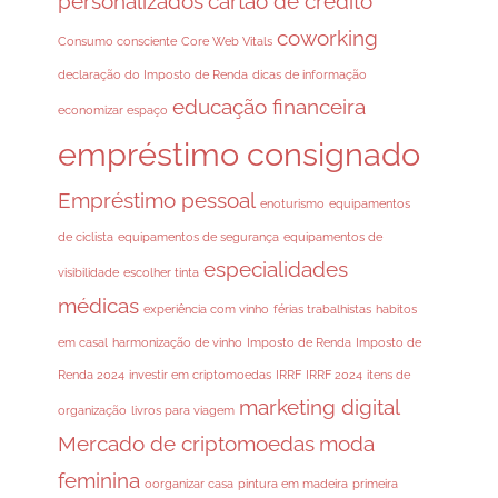
personalizados
cartão de crédito
coworking
Consumo consciente
Core Web Vitals
declaração do Imposto de Renda
dicas de informação
educação financeira
economizar espaço
empréstimo consignado
Empréstimo pessoal
enoturismo
equipamentos
de ciclista
equipamentos de segurança
equipamentos de
especialidades
visibilidade
escolher tinta
médicas
experiência com vinho
férias trabalhistas
habitos
em casal
harmonização de vinho
Imposto de Renda
Imposto de
Renda 2024
investir em criptomoedas
IRRF
IRRF 2024
itens de
marketing digital
organização
livros para viagem
Mercado de criptomoedas
moda
feminina
oorganizar casa
pintura em madeira
primeira